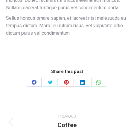
rhoncus. Donec facilisis mi a lacus elementumrhoncus.
Nullam placerat tristique purus vel condimentum porta.
Sellus honcus ornare sapien, et laoreet nisi malesuada eu
tempus dictum. Morbi eu rutrum risus, vel vulputate odio
dictum purus vel condimentum.
Share this post
Share
Share
Share
Share
Share
on
on
on
on
on
Facebook
Twitter
Pinterest
LinkedIn
WhatsApp
Project
PREVIOUS
navigation
Coffee
Previous
project: